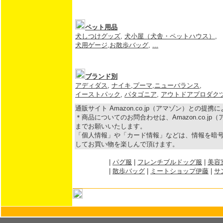
ペット用品
犬しつけグッズ
,
犬小屋（犬舎・ペットハウス）
,
犬用ゲージ
,
お散歩バッグ
,
...
ブランド別
アディダス
,
ナイキ
,
プーマ
,
ニューバランス
,
イーストパック
,
パタゴニア
,
アウトドアプロダク
通販サイト Amazon.co.jp（アマゾン）との提
＊商品についてのお問合わせは、Amazon.co.j
までお願いいたします。
「個人情報」や「カード情報」などは、情報を暗号
してお買い物を楽しんで頂けます。
|
パグ服
|
フレンチブルドッグ服
|
美容
|
散歩バッグ
|
ミートショップ伊藤
|
サ