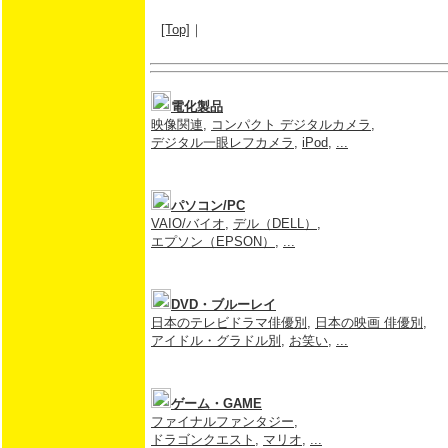
[Top]
｜
電化製品
映像関連
,
コンパクト デジタルカメラ
,
デジタル一眼レフカメラ
,
iPod
,
...
パソコン/PC
VAIO/バイオ
,
デル（DELL）
,
エプソン（EPSON）
,
...
DVD・ブルーレイ
日本のテレビドラマ俳優別
,
日本の映画 俳優別
,
アイドル・グラドル別
,
お笑い
,
...
ゲーム・GAME
ファイナルファンタジー
,
ドラゴンクエスト
,
マリオ
,
...