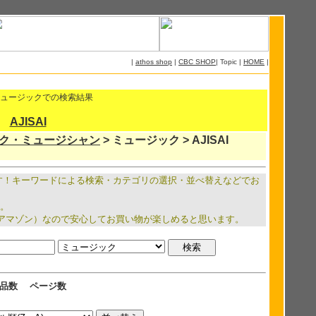
|
athos shop
|
CBC SHOP
| Topic |
HOME
|
I ミュージックでの検索結果
AJISAI
ック・ミュージシャン
> ミュージック > AJISAI
ています！キーワードによる検索・カテゴリの選択・並べ替えなどでお
す。
.jp（アマゾン）なので安心してお買い物が楽しめると思います。
品数
ページ数