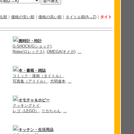
る順
｜
価格の安い順
｜
価格の高い順
｜
タイトル順(A→Z)
｜
タイト
腕時計・時計
G-SHOCK(Gショック)
,
Rolex(ロレックス)
,
OMEGA(オメガ)
,
...
本・書籍・雑誌
コミック・漫画（タイトル）
,
写真集（アイドル）
,
犬関連本
,
...
オモチャ＆ホビー
クッキングトイ
,
レゴ（LEGO）
,
リカちゃん
,
...
キッチン・生活用品