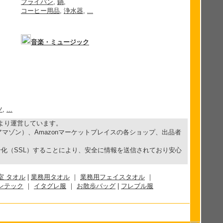
フライパン
,
鍋
,
コーヒー用品
,
浄水器
,
...
音楽・ミュージック
ツ
,
...
携により運営しています。
p（アマゾン）、Amazonマーケットプレイスの各ショップ、出品者
化（SSL）することにより、安全に情報を送信されており安心
室 タオル
|
業務用タオル
｜
業務用フェイスタオル
｜
ンテック
｜
イタグレ服
｜
お散歩バッグ
|
フレブル服