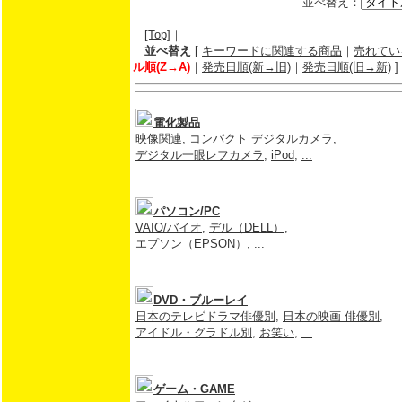
並べ替え：
[Top]
｜
並べ替え
[
キーワードに関連する商品
｜
売れてい
ル順(Z→A)
｜
発売日順(新→旧)
｜
発売日順(旧→新)
]
電化製品
映像関連
,
コンパクト デジタルカメラ
,
デジタル一眼レフカメラ
,
iPod
,
...
パソコン/PC
VAIO/バイオ
,
デル（DELL）
,
エプソン（EPSON）
,
...
DVD・ブルーレイ
日本のテレビドラマ俳優別
,
日本の映画 俳優別
,
アイドル・グラドル別
,
お笑い
,
...
ゲーム・GAME