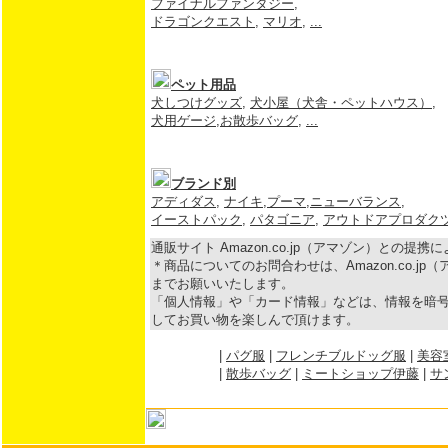
ファイナルファンタジー
,
ドラゴンクエスト
,
マリオ
,
...
ペット用品
犬しつけグッズ
,
犬小屋（犬舎・ペットハウス）
,
犬用ゲージ
,
お散歩バッグ
,
...
ブランド別
アディダス
,
ナイキ
,
プーマ
,
ニューバランス
,
イーストパック
,
パタゴニア
,
アウトドアプロダク
通販サイト Amazon.co.jp（アマゾン）との提
＊商品についてのお問合わせは、Amazon.co.j
までお願いいたします。
「個人情報」や「カード情報」などは、情報を暗号
してお買い物を楽しんで頂けます。
|
パグ服
|
フレンチブルドッグ服
|
美容
|
散歩バッグ
|
ミートショップ伊藤
|
サ