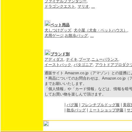
ファイナルファンタジー
,
ドラゴンクエスト
,
マリオ
,
...
ペット用品
犬しつけグッズ
,
犬小屋（犬舎・ペットハウス）
,
犬用ゲージ
,
お散歩バッグ
,
...
ブランド別
アディダス
,
ナイキ
,
プーマ
,
ニューバランス
,
イーストパック
,
パタゴニア
,
アウトドアプロダク
通販サイト Amazon.co.jp（アマゾン）との提
＊商品についてのお問合わせは、Amazon.co.j
までお願いいたします。
「個人情報」や「カード情報」などは、情報を暗号
してお買い物を楽しんで頂けます。
|
パグ服
|
フレンチブルドッグ服
|
美容
|
散歩バッグ
|
ミートショップ伊藤
|
サ