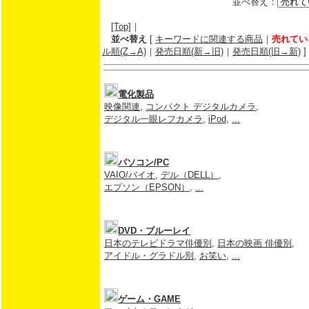
並べ替え：
[Top]
｜
並べ替え
[
キーワードに関連する商品
｜
売れてい
ル順(Z→A)
｜
発売日順(新→旧)
｜
発売日順(旧→新)
]
電化製品
映像関連
,
コンパクト デジタルカメラ
,
デジタル一眼レフカメラ
,
iPod
,
...
パソコン/PC
VAIO/バイオ
,
デル（DELL）
,
エプソン（EPSON）
,
...
DVD・ブルーレイ
日本のテレビドラマ俳優別
,
日本の映画 俳優別
,
アイドル・グラドル別
,
お笑い
,
...
ゲーム・GAME